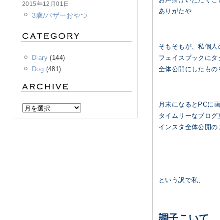
2015年12月01日
ありがたや…
3歳/バザーおやつ
そもそもが、私個人
Diary
(144)
フェイスブックにタ
Dog
(481)
全体公開にしたもの
月末になるとPCに
タイムリーなブログ
インスタ全体公開の
という訳で
私、
調子こいて