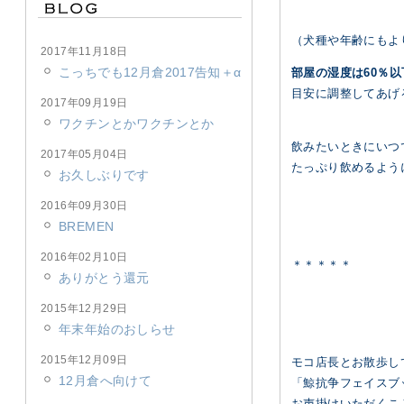
（犬種や年齢にもよ
2017年11月18日
こっちでも12月倉2017告知＋α
部屋の湿度は60％以
目安に調整してあげ
2017年09月19日
ワクチンとかワクチンとか
飲みたいときにいつ
2017年05月04日
たっぷり飲めるよう
お久しぶりです
2016年09月30日
BREMEN
2016年02月10日
＊＊＊＊＊
ありがとう還元
2015年12月29日
年末年始のおしらせ
2015年12月09日
モコ店長とお散歩し
12月倉へ向けて
「鯨抗争フェイスブ
お声掛けいただくこ