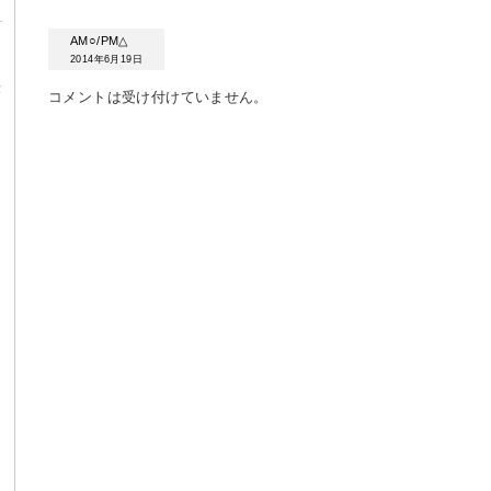
AM○/PM△
2014年6月19日
α
コメントは受け付けていません。