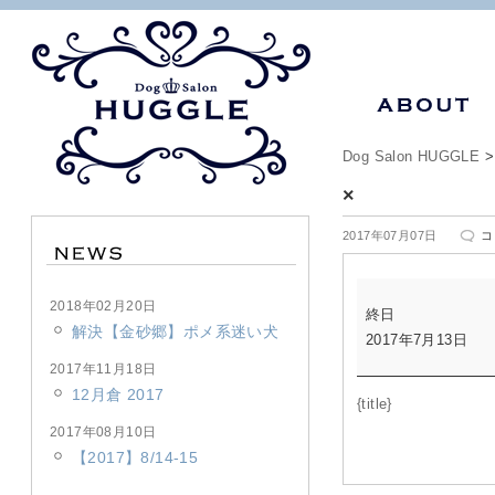
Dog Salon HUGGLE
×
×
2017年07月07日
コ
は
×
2018年02月20日
終日
解決【金砂郷】ポメ系迷い犬
2017年7月13日
2017年11月18日
12月倉 2017
{title}
2017年08月10日
【2017】8/14-15