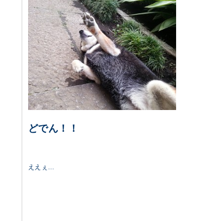
どでん！！
ええぇ…