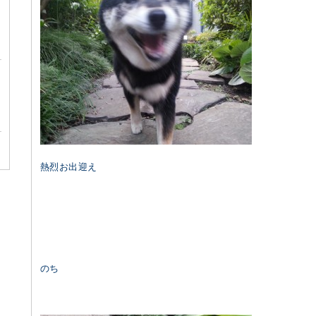
熱烈お出迎え
のち