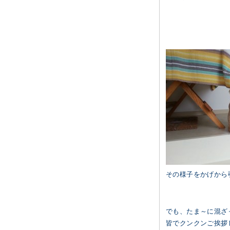
その様子をかげから
でも、たま～に混ざ
皆でクンクンご挨拶