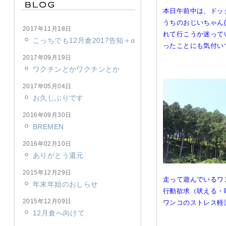
本日午前中は、ドッ
うちのおじいちゃん
2017年11月18日
れて行こうか迷って
こっちでも12月倉2017告知＋α
ったことにも気付い
2017年09月19日
ワクチンとかワクチンとか
2017年05月04日
お久しぶりです
2016年09月30日
BREMEN
2016年02月10日
ありがとう還元
2015年12月29日
走って遊んでいるワ
年末年始のおしらせ
行動欲求（吠える・
2015年12月09日
ワンコのストレス軽
12月倉へ向けて