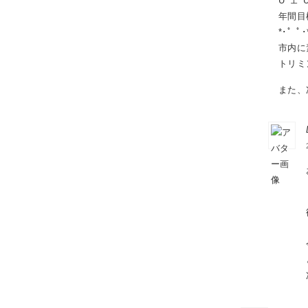
U^ェ^
年間目
*･゜ﾟ･*
市内に
トリミ
また、