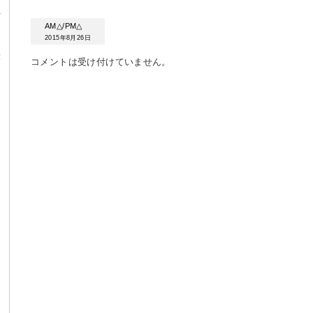
AM△/PM△
2015年8月26日
α
コメントは受け付けていません。