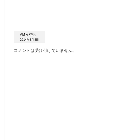
α
AM×/PM△
2014年3月8日
コメントは受け付けていません。