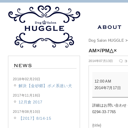
Dog Salon HUGGLE
AM×/PM△×
A
2014年07月13日
コ
は
AM×/PM△×
2018年02月20日
12:00 AM
解決【金砂郷】ポメ系迷い犬
2014年7月17日
2017年11月18日
12月倉 2017
詳細はお問い合わせ
2017年08月10日
0294-33-7765
【2017】8/14-15
{title}