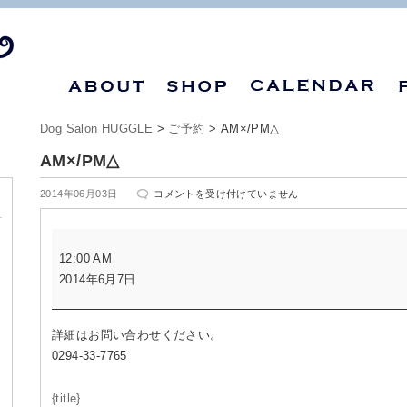
Dog Salon HUGGLE
>
ご予約
>
AM×/PM△
AM×/PM△
AM×/PM△
2014年06月03日
コメントを受け付けていません
は
AM×/PM△
12:00 AM
2014年6月7日
詳細はお問い合わせください。
0294-33-7765
{title}