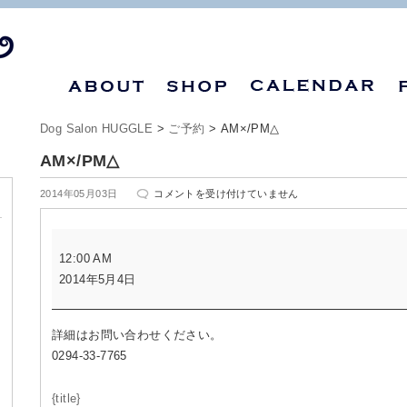
Dog Salon HUGGLE
>
ご予約
>
AM×/PM△
AM×/PM△
AM×/PM△
2014年05月03日
コメントを受け付けていません
は
AM×/PM△
12:00 AM
2014年5月4日
詳細はお問い合わせください。
0294-33-7765
{title}