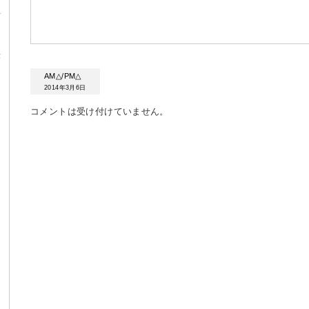
α
AM△/PM△
2014年3月6日
コメントは受け付けていません。