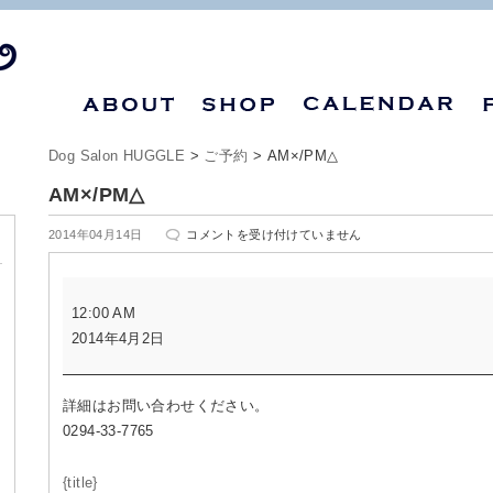
Dog Salon HUGGLE
>
ご予約
>
AM×/PM△
AM×/PM△
AM×/PM△
2014年04月14日
コメントを受け付けていません
は
AM×/PM△
12:00 AM
2014年4月2日
詳細はお問い合わせください。
0294-33-7765
{title}