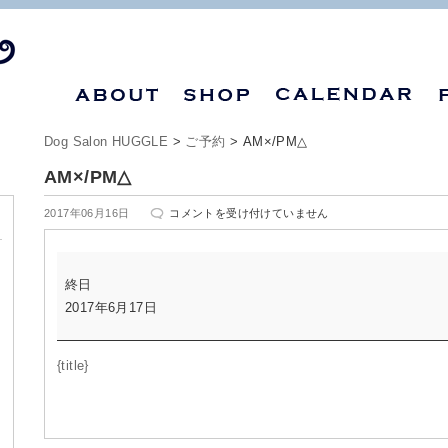
Dog Salon HUGGLE
>
ご予約
>
AM×/PM△
AM×/PM△
AM×/PM△
2017年06月16日
コメントを受け付けていません
は
AM×/PM△
終日
2017年6月17日
{title}