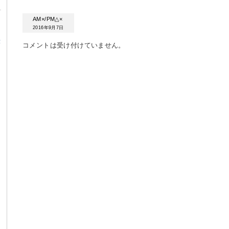
AM×/PM△×
2016年9月7日
α
コメントは受け付けていません。