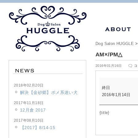
Dog Salon HUGGLE
AM×/PM△
A
2016年01月16日
コ
は
AM×/PM△
2018年02月20日
終日
解決【金砂郷】ポメ系迷い犬
2016年1月14日
2017年11月18日
12月倉 2017
{title}
2017年08月10日
【2017】8/14-15