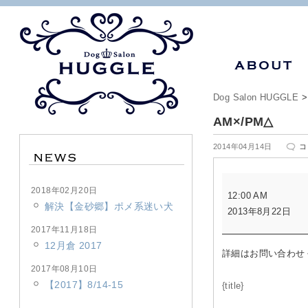
Dog Salon HUGGLE
AM×/PM△
A
2014年04月14日
コ
は
AM×/PM△
2018年02月20日
12:00 AM
解決【金砂郷】ポメ系迷い犬
2013年8月22日
2017年11月18日
12月倉 2017
詳細はお問い合わせ
2017年08月10日
【2017】8/14-15
{title}