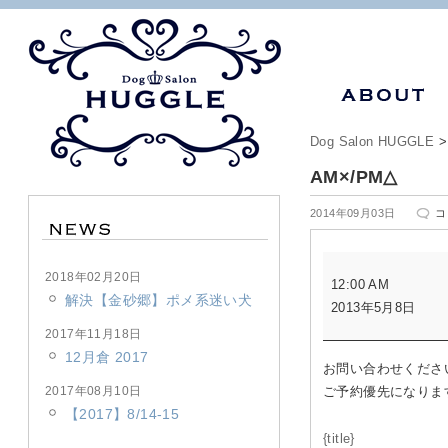
Dog Salon HUGGLE
AM×/PM△
A
2014年09月03日
コ
は
AM×/PM△
2018年02月20日
12:00 AM
解決【金砂郷】ポメ系迷い犬
2013年5月8日
2017年11月18日
12月倉 2017
お問い合わせくださ
2017年08月10日
ご予約優先になりま
【2017】8/14-15
{title}