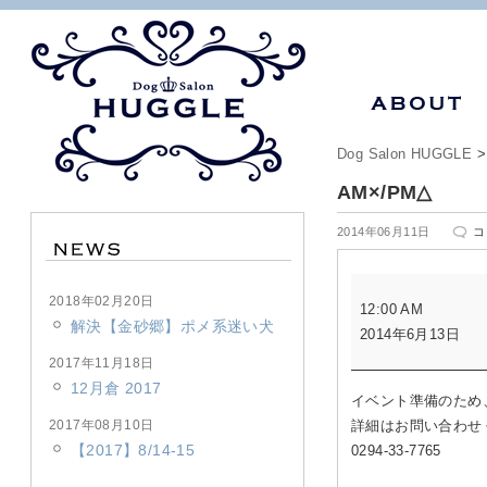
Dog Salon HUGGLE
AM×/PM△
A
2014年06月11日
コ
は
AM×/PM△
2018年02月20日
12:00 AM
解決【金砂郷】ポメ系迷い犬
2014年6月13日
2017年11月18日
12月倉 2017
イベント準備のため
2017年08月10日
詳細はお問い合わせ
【2017】8/14-15
0294-33-7765