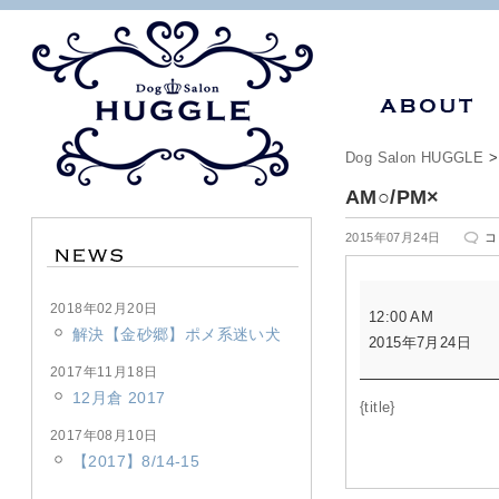
Dog Salon HUGGLE
AM○/PM×
A
2015年07月24日
コ
は
AM○/PM×
2018年02月20日
12:00 AM
解決【金砂郷】ポメ系迷い犬
2015年7月24日
2017年11月18日
12月倉 2017
{title}
2017年08月10日
【2017】8/14-15