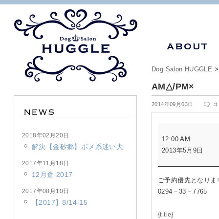
Dog Salon HUGGLE
AM△/PM×
A
2014年09月03日
コ
は
AM△/PM×
2018年02月20日
12:00 AM
解決【金砂郷】ポメ系迷い犬
2013年5月9日
2017年11月18日
12月倉 2017
ご予約優先となりま
2017年08月10日
0294－33－7765
【2017】8/14-15
{title}