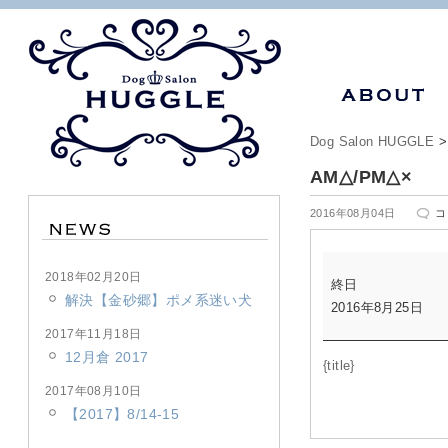
Dog Salon HUGGLE
AM△/PM△×
A
2016年08月04日
コ
は
AM△/PM△×
2018年02月20日
終日
解決【金砂郷】ポメ系迷い犬
2016年8月25日
2017年11月18日
12月倉 2017
{title}
2017年08月10日
【2017】8/14-15