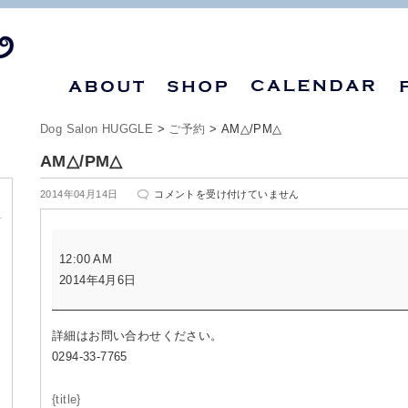
Dog Salon HUGGLE
>
ご予約
>
AM△/PM△
AM△/PM△
AM△/PM△
2014年04月14日
コメントを受け付けていません
は
AM△/PM△
12:00 AM
2014年4月6日
詳細はお問い合わせください。
0294-33-7765
{title}