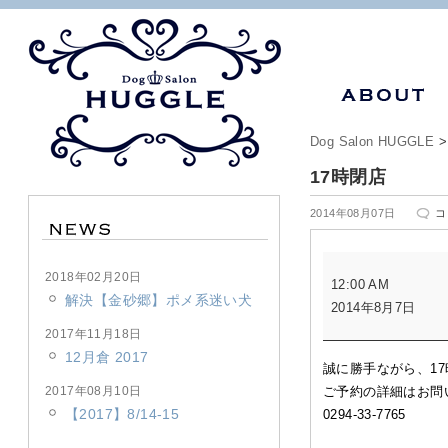
Dog Salon HUGGLE
17時閉店
17
2014年08月07日
コ
時
閉
17
店
2018年02月20日
12:00 AM
時
は
解決【金砂郷】ポメ系迷い犬
2014年8月7日
閉
店
2017年11月18日
12月倉 2017
誠に勝手ながら、1
2017年08月10日
ご予約の詳細はお問
【2017】8/14-15
0294-33-7765