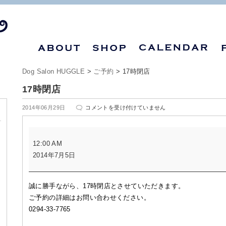
Dog Salon HUGGLE
>
ご予約
>
17時閉店
17時閉店
17
2014年06月29日
コメントを受け付けていません
時
閉
17
店
12:00 AM
時
は
2014年7月5日
閉
店
誠に勝手ながら、17時閉店とさせていただきます。
ご予約の詳細はお問い合わせください。
0294-33-7765