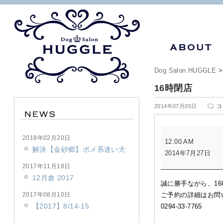
Dog Salon HUGGLE
16時閉店
16
2014年07月05日
コ
時
閉
16
店
2018年02月20日
12:00 AM
時
は
解決【金砂郷】ポメ系迷い犬
2014年7月27日
閉
店
2017年11月18日
12月倉 2017
誠に勝手ながら、1
2017年08月10日
ご予約の詳細はお問
【2017】8/14-15
0294-33-7765