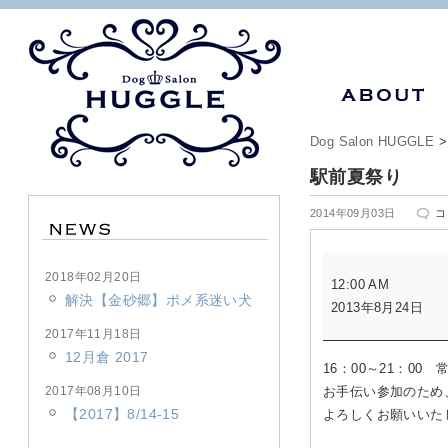
Dog Salon HUGGLE
駅前夏祭り
駅
2014年09月03日
コ
前
夏
駅
祭
2018年02月20日
12:00 AM
前
り
解決【金砂郷】ポメ系迷い犬
2013年8月24日
夏
は
祭
2017年11月18日
り
12月倉 2017
16：00～21：00
2017年08月10日
お手伝い参加のため
【2017】8/14-15
よろしくお願いいた