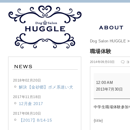
Dog Salon HUGGLE
職場体験
職
2014年09月03日
コ
場
体
職
験
2018年02月20日
12:00 AM
場
は
解決【金砂郷】ポメ系迷い犬
2013年7月30日
体
験
2017年11月18日
12月倉 2017
中学生職場体験参加
2017年08月10日
【2017】8/14-15
{title}