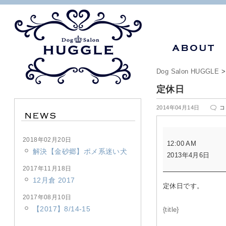
Dog Salon HUGGLE
定休日
定
2014年04月14日
コ
休
日
定
は
2018年02月20日
12:00 AM
休
解決【金砂郷】ポメ系迷い犬
2013年4月6日
日
2017年11月18日
12月倉 2017
定休日です。
2017年08月10日
【2017】8/14-15
{title}