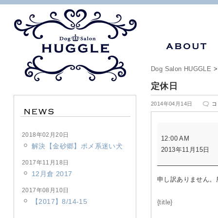
Dog Salon HUGGLE
定休日
定
2014年04月14日
コ
休
日
定
は
2018年02月20日
12:00 AM
休
解決【金砂郷】ポメ系迷い犬
2013年11月15日
日
2017年11月18日
12月倉 2017
申し訳ありません。
2017年08月10日
【2017】8/14-15
{title}