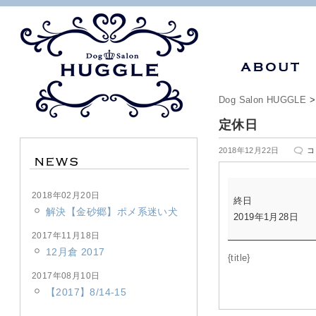
Dog Salon HUGGLE
定休日
定
2018年12月22日
コ
休
日
定
は
2018年02月20日
終日
休
解決【金砂郷】ポメ系迷い犬
2019年1月28日
日
2017年11月18日
12月倉 2017
{title}
2017年08月10日
【2017】8/14-15