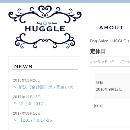
Dog Salon HUGGLE
定休日
定
2018年08月28日
コ
休
日
定
は
2018年02月20日
終日
休
解決【金砂郷】ポメ系迷い犬
2018年9月17日
日
2017年11月18日
12月倉 2017
{title}
2017年08月10日
【2017】8/14-15