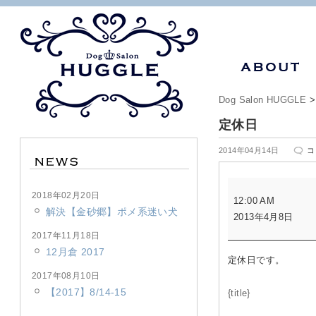
Dog Salon HUGGLE
定休日
定
2014年04月14日
コ
休
日
定
は
2018年02月20日
12:00 AM
休
解決【金砂郷】ポメ系迷い犬
2013年4月8日
日
2017年11月18日
12月倉 2017
定休日です。
2017年08月10日
【2017】8/14-15
{title}