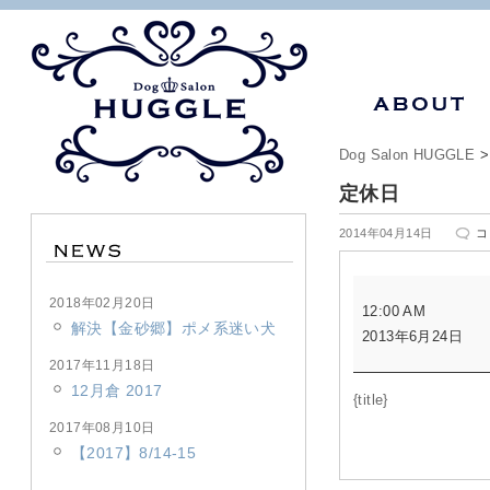
Dog Salon HUGGLE
定休日
定
2014年04月14日
コ
休
日
定
は
2018年02月20日
12:00 AM
休
解決【金砂郷】ポメ系迷い犬
2013年6月24日
日
2017年11月18日
12月倉 2017
{title}
2017年08月10日
【2017】8/14-15