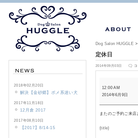
Dog Salon HUGGLE
定休日
定
2014年09月03日
コ
休
日
定
は
2018年02月20日
12:00 AM
休
解決【金砂郷】ポメ系迷い犬
2014年6月9日
日
2017年11月18日
12月倉 2017
またのご予約ご来店
2017年08月10日
【2017】8/14-15
{title}