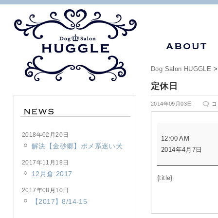
Dog Salon HUGGLE
定休日
定
2014年09月03日
コ
休
日
定
は
2018年02月20日
12:00 AM
休
解決【金砂郷】ポメ系迷い犬
2014年4月7日
日
2017年11月18日
12月倉 2017
{title}
2017年08月10日
【2017】8/14-15