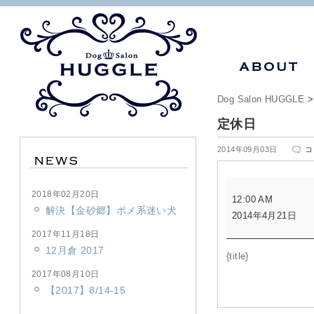
Dog Salon HUGGLE
定休日
定
2014年09月03日
コ
休
日
定
は
2018年02月20日
12:00 AM
休
解決【金砂郷】ポメ系迷い犬
2014年4月21日
日
2017年11月18日
12月倉 2017
{title}
2017年08月10日
【2017】8/14-15