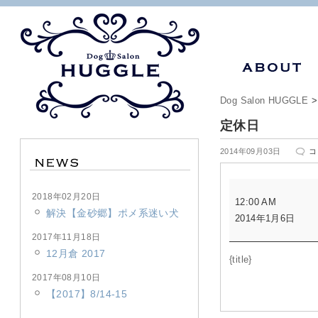
Dog Salon HUGGLE
定休日
定
2014年09月03日
コ
休
日
定
は
2018年02月20日
12:00 AM
休
解決【金砂郷】ポメ系迷い犬
2014年1月6日
日
2017年11月18日
12月倉 2017
{title}
2017年08月10日
【2017】8/14-15