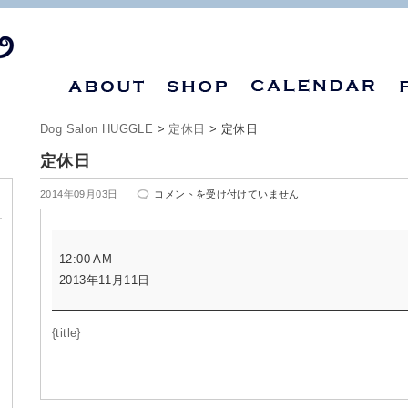
Dog Salon HUGGLE
>
定休日
>
定休日
定休日
定
2014年09月03日
コメントを受け付けていません
休
日
定
は
12:00 AM
休
2013年11月11日
日
{title}