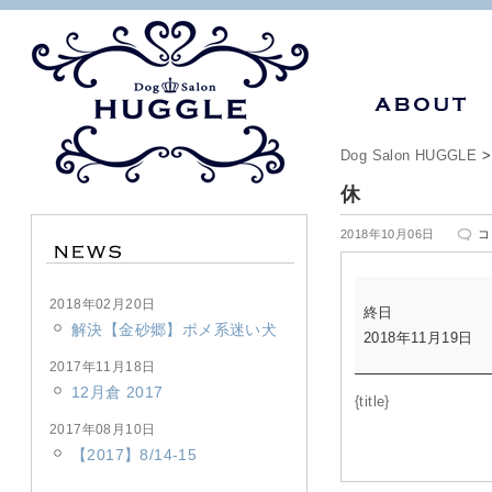
Dog Salon HUGGLE
休
休
2018年10月06日
コ
は
休
2018年02月20日
終日
解決【金砂郷】ポメ系迷い犬
2018年11月19日
2017年11月18日
12月倉 2017
{title}
2017年08月10日
【2017】8/14-15