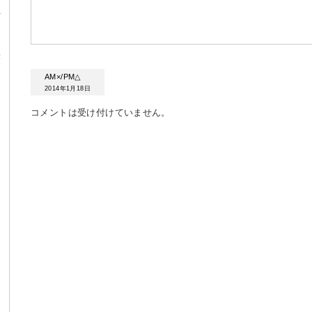
α
AM×/PM△
2014年1月18日
コメントは受け付けていません。