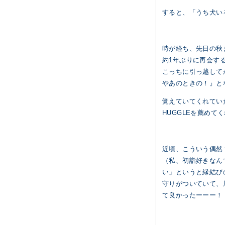
すると、「うち犬い
時が経ち、先日の秋
約1年ぶりに再会す
こっちに引っ越して
やあのときの！』と
覚えていてくれてい
HUGGLEを薦め
近頃、こういう偶然
（私、初詣好きなん
い」というと縁結び
守りがついていて、
て良かったーーー！